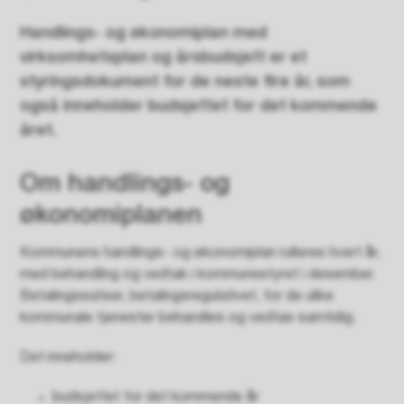
Handlings- og økonomiplan med
virksomhetsplan og årsbudsjett er et
styringsdokument for de neste fire år, som
også inneholder budsjettet for det kommende
året.
Om handlings- og
økonomiplanen
Kommunens handlings- og økonomiplan rulleres hvert år,
med behandling og vedtak i kommunestyret i desember.
Betalingssatser, betalingsregulativet, for de ulike
kommunale tjenester behandles og vedtas samtidig.
Det inneholder:
budsjettet for det kommende år