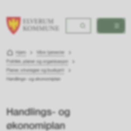
Elverum kommune
Du er her:
Hjem
Våre tjenester
Politikk, planer og organisasjon
Planer, strategier og budsjett
Handlings- og økonomiplan
Handlings- og
økonomiplan