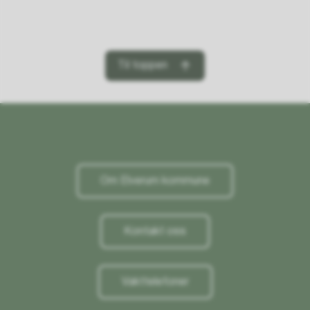
Til toppen
Om Elverum kommune
Kontakt oss
Vakttelefoner