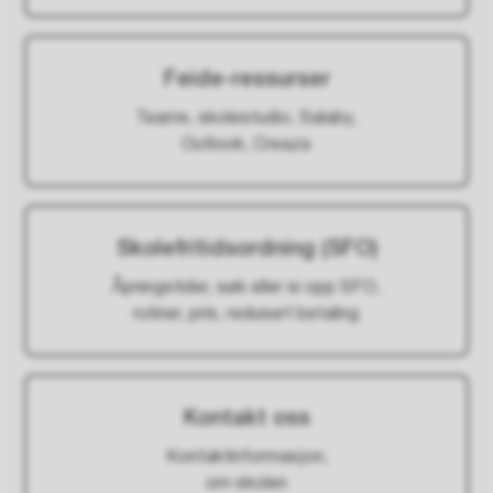
Feide-ressurser
Teams, skolestudio, Salaby,
Outlook, Creaza
Skolefritidsordning (SFO)
Åpningstider, søk eller si opp SFO,
rutiner, pris, redusert betaling
Kontakt oss
Kontaktinformasjon,
om skolen