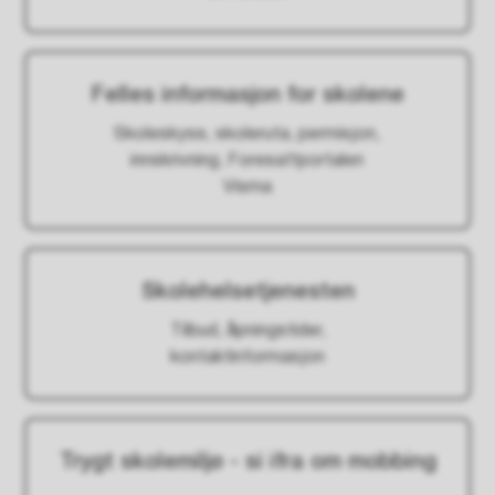
Felles informasjon for skolene
Skoleskyss, skoleruta, permisjon,
innskrivning, Foresattportalen
Visma
Skolehelsetjenesten
Tilbud, åpningstider,
kontaktinformasjon
Trygt skolemiljø - si ifra om mobbing