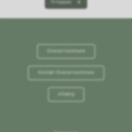
Til toppen
Elverum kommune
Kontakt Elverum kommune
eDialog