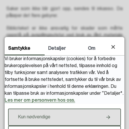
Saker som ikke blir gjort opp, sendes til inkasso. Da
påløper det flere gebyrer.
Biblioteket er ikke ansvarlig for skader som måtte
oppstå på avspillingsutstyr ved bruk av lånt materiale
som film på dvd, PCspill og CDer.
Samtykke
Detaljer
Om
Vi bruker informasjonskapsler (cookies) for å forbedre
brukeropplevelsen på vårt nettsted, tilpasse innhold og
Følg med på dine lån på
tilby funksjoner samt analysere trafikken vår. Ved å
fortsette å bruke nettstedet, samtykker du til vår bruk av
Bibliofil-appen
informasjonskapsler i henhold til denne erklæringen. Du
eller
kan tilpasse bruk av informasjonskapsler under “Detaljer".
Les mer om personvern hos oss.
https://elverum.bib.no/cgi-bin/m2
Kun nødvendige