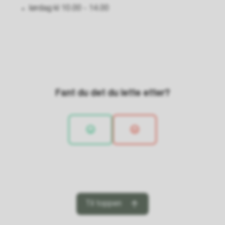
lørdag kl 10.00 - 14.00
Fant du det du lette etter?
Til toppen