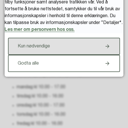
tilby funksjoner samt analysere trafikken vår. Ved å
selvbetjeningsautomater kan man enkelt levere og låne
fortsette å bruke nettstedet, samtykker du til vår bruk av
bøker selv når biblioteket er ubetjent.
informasjonskapsler i henhold til denne erklæringen. Du
kan tilpasse bruk av informasjonskapsler under “Detaljer".
En avtale må da i forkant og i betjent tid underskrives på
Les mer om personvern hos oss.
biblioteket.
Meråpent avtale
(DOCX, 16 kB)
(kom innom oss for å
Kun nødvendige
underskrive avtalen)
Godta alle
Bibliotekets åpningstider (betjent tid):
mandag kl 10.00 - 17.00
tirsdag kl 10.00 - 16.00
onsdag kl 10.00 - 17.00
torsdag kl 10.00 - 16.00
fredag kl 10.00 - 16.00