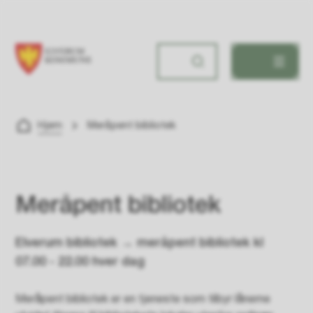
Elverum bibliotek
Du er her:
Hjem
Meråpent bibliotek
Meråpent bibliotek
Elverum bibliotek → meråpent bibliotek kl
07.00 - 22.00 hver dag
Meråpent bibliotek er en tjeneste som tilbyr lånerne