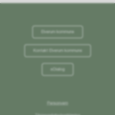
Elverum kommune
Kontakt Elverum kommune
eDialog
Personvern