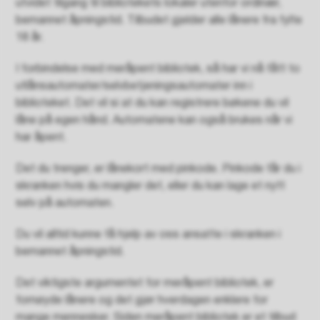
utvidet tilgang til bibliotekets lokaler utenfor ordinær,
bemannet åpningstid. Tilbudet gjelder alle lånere fra fylte
18 år.
I forbindelse med meråpent bibliotek, så har vi nå fått to
utlånsautomater/selvbetjeningsautomater inn i
biblioteket. Det vil si at du kan registrere bøkene du vil
låne på egen hånd. Automatene kan også brukes når vi
har åpent.
Det du trenger, er lånekort med pinkode. Pinkode får du i
skranken hvis du mangler det, eller du kan lage et nytt
selv på automaten.
Du vil alltid kunne få hjelp av oss ansatte i skranken i
bemannet åpningstid.
Det viktigste argumentet for meråpent bibliotek, er
fornøyde lånere og det gjør hverdagen enklere for
mange mennesker. Siden meråpent bibliotek er et tilbud