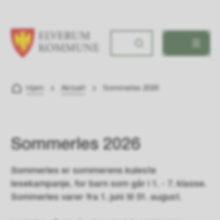
Elverum kommune
Du er her:
Hjem
Aktuelt
Sommerles 2026
Sommerles 2026
Sommerles er sommerens kuleste
lesekampanje, for barn som går i 1. - 7. klasse.
Sommerles varer fra 1. juni til 31. august.