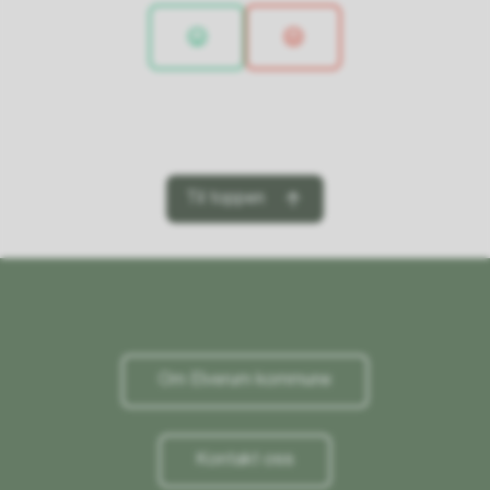
Til toppen
Om Elverum kommune
Kontakt oss