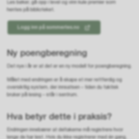
Les bøker, gå opp i level og vinn kule premier som
hentes på biblioteket.
Logg inn på sommerles.no
Ny poengberegning
Det nye i år er at det er en ny modell for poengberegning.
Målet med endringen er å skape et mer rettferdig og
oversiktlig system, der innsatsen – tiden du faktisk
bruker på lesing – står i sentrum.
Hva betyr dette i praksis?
Endringen innebærer at deltakerne må registrere hvor
lenge de har lest. Hvis du ikke registrerer med én gang,