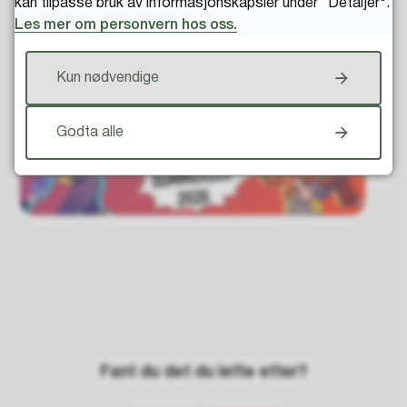
kan tilpasse bruk av informasjonskapsler under “Detaljer".
Les mer om personvern hos oss.
Vi gleder oss til å se dere på biblioteket! Her kan du låne
masse spennende bøker, og hente kule premier!
Kun nødvendige
Godta alle
Fant du det du lette etter?