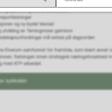
Godta alle
 aktører:
ftig byutvikling krever samarbeid
nsportløsninger
sjonen og ny bydel Vestad
utvikling av Terningmoen garnison
redskapsutfordringer må settes på dagsorden
ste Elverum-samfunnet for framtida, som blant annet 
moen. Satsingen innen strategisk næringslivsarbeid
 med ATP-arbeidet.
 av sykkelen