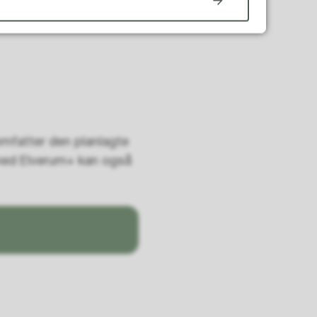
omfatter den planlagte
 med Elverum+ kan også