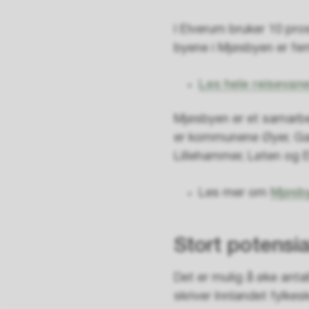
I Elverum bruker 10 pr
byene i Mjøsbyen er fem
Les hele reisevan
Mjøsbyen er et samarbe
er kommunene Øyer, Gau
Lillehammer, Løten og 
Les mer om
Mjøsb
Stort potensia
Det er mulig å øke anta
skriver Innlandet fylke