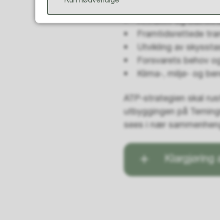
Kun nødvendige
samarbeide med viktige
• Attraktiv og bærekra
• Framtidsrettede tra
• Utvikling av skyssta
• Forsvarets behov og 
• Klima-, miljø- og be
ATP-strategien skal ru
utbyggingen på Terning
sees i nær sammenheng
Klargjøring