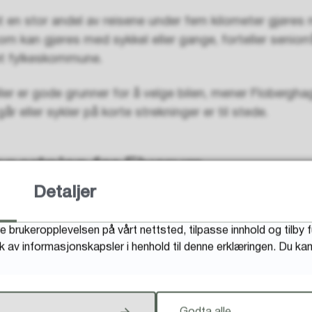
t en stor andel av reisene under fem kilometer gjøres 
r som kan gjøres med sykkel eller gange, forteller senior
et fylkeskommune.
ller er gode grunner for å velge bilen, mener Floberghag
går eller sykler på korte strekninger er til stede.
sportplan for Elverum
Detaljer
 å utvikle transportsystemet i byen, og er i gang med
res i samarbeid med blant annet Innlandet fylkeskomm
e brukeropplevelsen på vårt nettsted, tilpasse innhold og tilby 
ngsliv.
uk av informasjonskapsler i henhold til denne erklæringen. Du k
t med areal/by- og transportplan (ATP) i Elverum
l at kommunen har satt i gang arbeidet med ATP, og i d