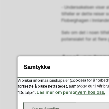
- Undersøkelsen viser a
tilfeller er dette reise
Floberghagen i Innland
Selv om det i noen tilfe
potensialet for at flere 
Areal- og tran
Samtykke
Elverum kommune ønsker
transportplan. Det gjø
Vi bruker informasjonskapsler (cookies) for å forbedr
Vegvesen og lokalt næri
fortsette å bruke nettstedet, samtykker du til vår br
Les mer om personvern hos oss.
“Detaljer".
Les mer om arbeide
Det er flere grunner ti