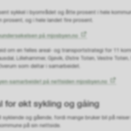
osent sykkel i byområdet og åtte prosent i hele kommu
 prosent, og i hele landet fire prosent.
eundersøkelsen på mjosbyen.no
id om en felles areal- og transportstrategi for 11 k
sdal, Lillehammer, Gjøvik, Østre Toten, Vestre Toten,
Elverum som deltar i samarbeidet.
yen-samarbeidet på nettsiden mjosbyen.no
l for økt sykling og gåing
ll syklende og gående, fordi mange bruker bil på reiser
skommune på sin nettside.