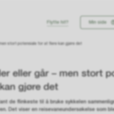
Flytte hit?
Min side
men stort potensiale for at flere kan gjøre det
r eller går – men stort p
e kan gjøre det
ant de flinkeste til å bruke sykkelen sammenl
. Det viser en reisevaneundersøkelse som ble 