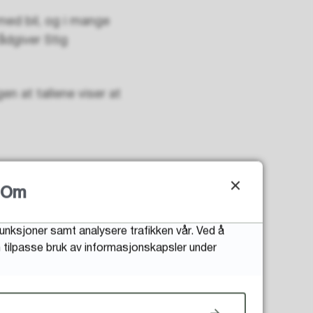
med bil, og i mange
rådgiver Stig
en at tallene viser at
Om
 å lage en areal- og
une, Bane Nor, Statens
funksjoner samt analysere trafikken vår. Ved å
an tilpasse bruk av informasjonskapsler under
en forbindelse ønsker å