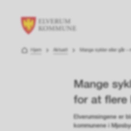
Elverum kommune
Du er her:
Hjem
Aktuelt
Mange sykler eller går – 
Mange sykle
for at fler
Elverumsingene er bl
kommunene i Mjøsbyen