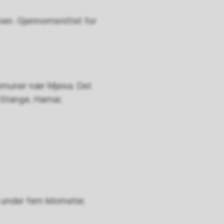
nen. Gjennomsnittet for
ommuner nær Mjøsa. Det
 Stange, Hamar,
 under fem kilometer,