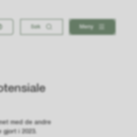
Søk
Meny
otensiale
ignet med de andre
gjort i 2023.