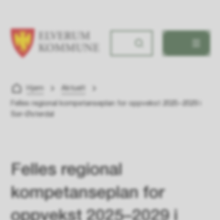
Elverum kommune
Du er her:
Hjem
Aktuelt
Felles regional kompetanseplan for oppvekst 2025–2029 i
Sør-Østerdal
Felles regional
kompetanseplan for
oppvekst 2025–2029 i