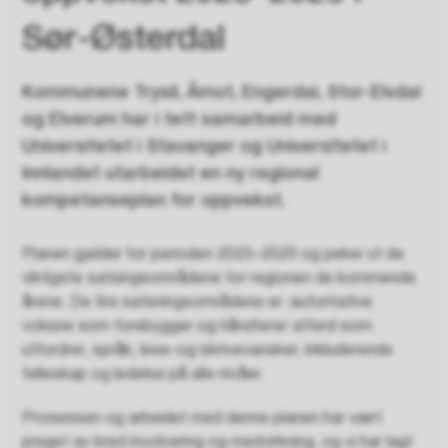
Sør-Østerdal
Kommunene Trysil, Åmot, Engerdal, Stor-Elvdal
og Elverum har i tett samarbeid med
Universitetet i Stavanger og Universitetet i
Innlandet utarbeidet en ny regional
kompetanseplan for oppvekst.
Planen gjelder for perioden 2025–2029 og peker ut de
viktigste satsingsområdene for regionen de kommende
årene. De fire satsningsområdene er: autoritative
voksne som forebygger og håndterer atferd som
utfordrer, språk, lese-og skrivevansker, inkluderende
felleskap og ledelse på alle nivåer.
Prosessen og arbeidet med denne planen har vært
preget av bred involvering og medvirkning, og vi har lagt