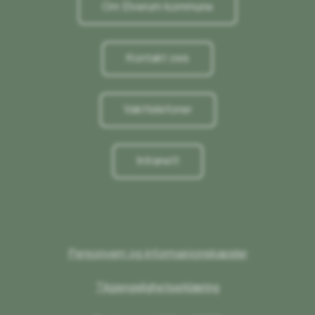
Om Elverum kommune
Kontakt oss
Vakttelefoner
Intranett
Personvern og informasjonskapsler
Tilgjengelighetserklæring