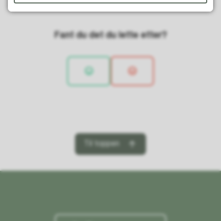
Fant du det du lette etter?
Til toppen