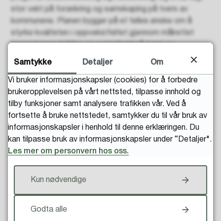
stor vekt på forankring og samskaping på tvers av
kommunene. Planen bygger på et felles ønske om å
styrke kvaliteten i oppvekstfeltet gjennom målrettet
kompetanseutvikling og samarbeid på tvers av
tjenester. Kompetanseplanen er et verktøy for alle
Samtykke
Detaljer
Om
ledere og ansatte i oppvekstsektoren. Den skal bidra til
Vi bruker informasjonskapsler (cookies) for å forbedre
felles retning og være en støtte i det pedagogiske
brukeropplevelsen på vårt nettsted, tilpasse innhold og
arbeidet.
tilby funksjoner samt analysere trafikken vår. Ved å
Vi har sett frem til å presentere denne planen for alle, og
fortsette å bruke nettstedet, samtykker du til vår bruk av
til å fortsette det viktige arbeidet med å skape gode
informasjonskapsler i henhold til denne erklæringen. Du
oppvekstsvilkår for barn og unge i vår region – sammen.
kan tilpasse bruk av informasjonskapsler under “Detaljer".
Les mer om personvern hos oss.
Her finner du lenken til regional kompetanseplan
(PDF, 2 MB)
Kun nødvendige
Godta alle