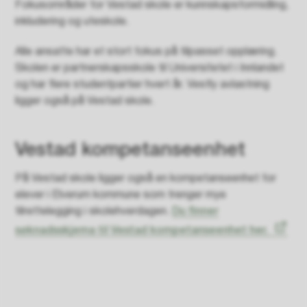
Fokusområder for Vestad skole er kunnskapsformidling,
inkludering og uteskole.
Alle ansatte har et stort fokus på tilpasset opplæring.
Skolen er partnerskapsskole til Universitetet i Innlandet
og har flere studentpartier hvert år. Vestly avlastning
ligger også på Vestad skole.
Vestad kompetanseenhet
På Vestad skole ligger også en kompetanseenhet for
elever i Elverum kommune som trenger mye
tilrettelegging i skolehverdagen.
Du finner
søknadsskjema til Vestad kompetanseenhet her.