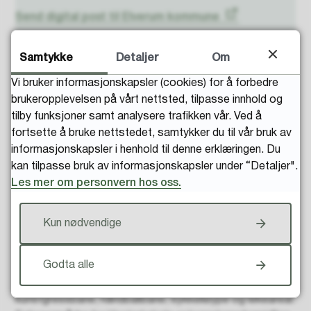
Send digital post til Elverum kommune
Foreldreportalen og Visma Flyt
Samtykke
Detaljer
Om
skole
Vi bruker informasjonskapsler (cookies) for å forbedre
brukeropplevelsen på vårt nettsted, tilpasse innhold og
Du kan blant annet melde inn sykefravær for din elev,
tilby funksjoner samt analysere trafikken vår. Ved å
eller motta og sende melding fra lærer og skolen via Min
fortsette å bruke nettstedet, samtykker du til vår bruk av
skole-app eller foreldreportalen. På foreldreportalen
informasjonskapsler i henhold til denne erklæringen. Du
søker du om permisjon fra undervisningen.
kan tilpasse bruk av informasjonskapsler under “Detaljer".
Les mer om personvern hos oss.
Logg deg inn: Foreldreportalen Visma Flyt
Skole
eller
les mer om Min skole-app
Kun nødvendige
Om skolen
Godta alle
Skolen har et stort og flott uteområde med
kunstgressbane, håndballbane, sykkelløype og lekeareal.