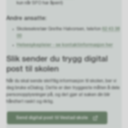
kun når SFO har åpent)
Andre ansatte:
Skolesekretær Grethe Halvorsen, telefon
62 43 38
00
Helsesykepleier - se kontaktinformasjon her
Slik sender du trygg digital
post til skolen
Når du skal sende skriftlig informasjon til skolen, ber vi
deg bruke eDialog. Dette er den tryggeste måten å dele
personopplysninger på, og det gjør at saken din blir
håndtert raskt og riktig.
Send digital post til Vestad skole