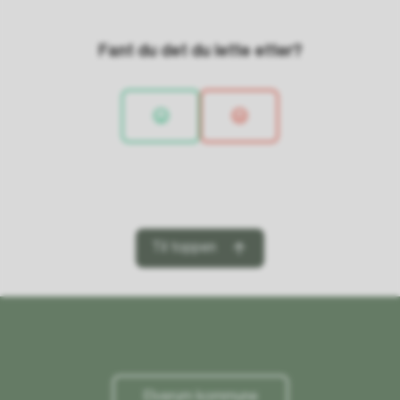
Fant du det du lette etter?
Til toppen
Elverum kommune