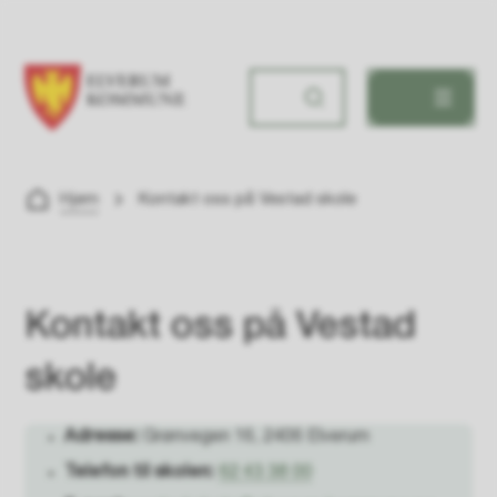
Vestad skole
Du er her:
Hjem
Kontakt oss på Vestad skole
Kontakt oss på Vestad
skole
Adresse:
Grønvegen 16, 2406 Elverum
Telefon til skolen:
62 43 38 00