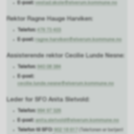
E-post:
vestad.skole@elverum.kommune.no
Rektor Ragne Hauge Harviken:
Telefon:
476 73 403
E-post:
ragne.harviken@elverum.kommune.no
Assisterende rektor Cecilie Lunde Nesne:
Telefon:
940 08 384
E-post:
cecilie.lunde.nesne@elverum.kommune.no
Leder for SFO Anita Sletvold:
Telefon:
994 97 326
E-post:
anita.sletvold@elverum.kommune.no
Telefon til SFO:
902 18 617
(Telefonen er betjent