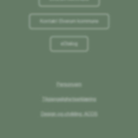
Kontakt Elverum kommune
eDialog
Personvern
Tilgjengelighetserklæring
Design og utvikling: ACOS