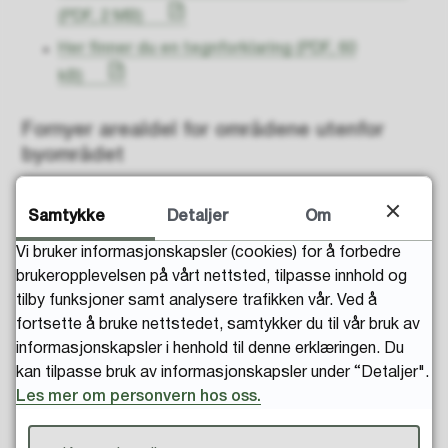
(PDF, 2 MB)
Her finner du en tegnforklaring
(PDF, 60
kB)
Fornyer arealdel for områdene utenfor
byområdet
Elverum kommune er i gang med å fornye
Samtykke
Detaljer
Om
kommuneplanens arealdel for områdene utenfor
byområdet. Du kan komme med innspill til planen som nå
Vi bruker informasjonskapsler (cookies) for å forbedre
er på høring.
brukeropplevelsen på vårt nettsted, tilpasse innhold og
tilby funksjoner samt analysere trafikken vår. Ved å
Du finner kommuneplanens arealdel på høring
fortsette å bruke nettstedet, samtykker du til vår bruk av
her
informasjonskapsler i henhold til denne erklæringen. Du
kan tilpasse bruk av informasjonskapsler under “Detaljer".
Les mer om personvern hos oss.
Kommunedelplan for Elverum
byområde