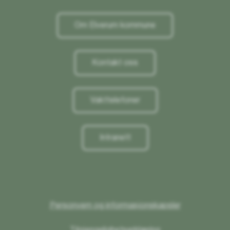
Om Elverum kommune
Kontakt oss
Vakttelefoner
Intranett
Personvern og informasjonskapsler