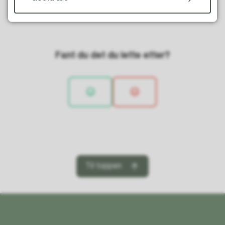
Fant du det du lette etter?
Til toppen