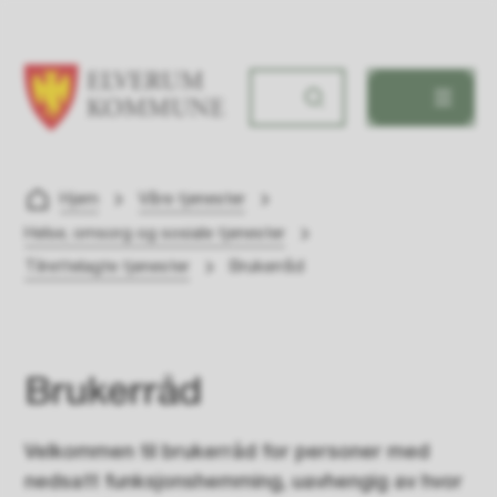
Elverum kommune
Du er her:
Hjem
Våre tjenester
Helse, omsorg og sosiale tjenester
Tilrettelagte tjenester
Brukerråd
Brukerråd
Velkommen til brukerråd for personer med
nedsatt funksjonshemming, uavhengig av hvor