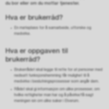
du bor eller om du mottar tjenester.
Hva er brukerråd?
En møteplass for å samarbeide, utforske og
medvirke.
Hva er oppgaven til
brukerråd?
Brukerrådet skal legge til rette for at personer med
nedsatt funksjonshemming får mulighet til å
medvirke i beslutningsprosesser som angår dem.
Rådet skal gi informasjon om ulike prosesser, om
hvilke rettigheter man har og å påvirke/få sagt
meningen sin om ulike saker i Elverum.