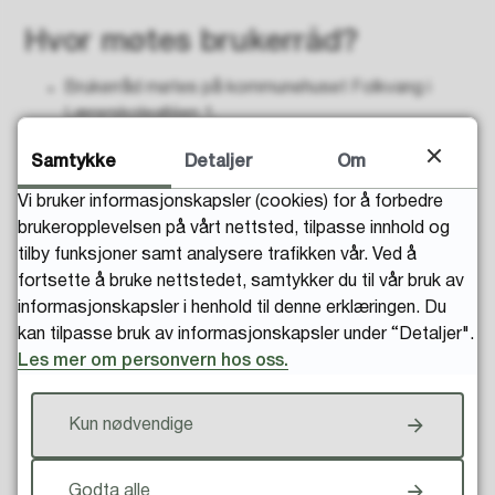
Hvor møtes brukerråd?
Brukerråd møtes på kommunehuset Folkvang i
Lærerskolealléen 1.
Samtykke
Detaljer
Om
Hvem kan være med?
Vi bruker informasjonskapsler (cookies) for å forbedre
brukeropplevelsen på vårt nettsted, tilpasse innhold og
Alle som vil.
tilby funksjoner samt analysere trafikken vår. Ved å
Her finner du brosjyre om brukerrådet
(PDF, 3
fortsette å bruke nettstedet, samtykker du til vår bruk av
MB)
informasjonskapsler i henhold til denne erklæringen. Du
kan tilpasse bruk av informasjonskapsler under “Detaljer".
For spørsmål, ta kontakt:
Les mer om personvern hos oss.
Telefon:
952 89 327
Kun nødvendige
E-post
:
brukerrad@elverum.kommune.no
Godta alle