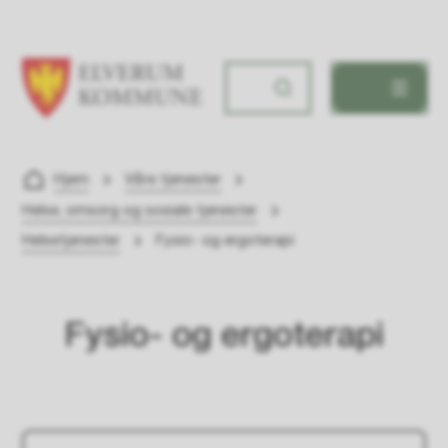
Elverum kommune
Du er her:
Hjem
Våre tjenester
Helse, omsorg og sosiale tjenester
Helsetjenester
Fysio- og ergoterapi
Fysio- og ergoterapi