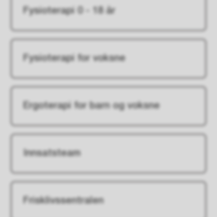
Fysioterapi 0 - 18 år
Fysioterapi for voksne
Ergoterapi for barn og voksne
Innsatsteam
Frisklivssentralen