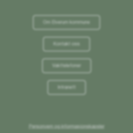
Om Elverum kommune
Kontakt oss
Vakttelefoner
Intranett
Personvern og informasjonskapsler