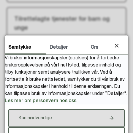
Tilrettelagte tjenester for barn og
unge
Samtykke
Detaljer
Om
Verge
Vi bruker informasjonskapsler (cookies) for å forbedre
brukeropplevelsen på vårt nettsted, tilpasse innhold og
tilby funksjoner samt analysere trafikken vår. Ved å
fortsette å bruke nettstedet, samtykker du til vår bruk av
Er du urolig for et barn, en ungdom
informasjonskapsler i henhold til denne erklæringen. Du
kan tilpasse bruk av informasjonskapsler under “Detaljer".
eller familie?
Les mer om personvern hos oss.
Kun nødvendige
Barn som pårørende