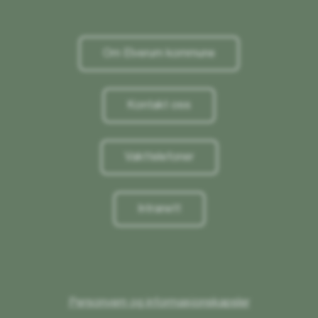
Om Elverum kommune
Kontakt oss
Vakttelefoner
Intranett
Personvern og informasjonskapsler