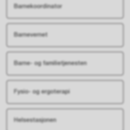
Barnekoordinator
Barnevernet
Barne- og familietjenesten
Fysio- og ergoterapi
Helsestasjonen