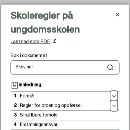
Skoleregler på ungdomsskolen
Skoleregler på
ungdomsskolen
Elverum kommune
Last ned som PDF
Du er her:
Hjem
Våre tjenester
Søk i dokumentet
Barnehage og skole
Skole
Søk
Innledning
Skoleregler på
1
Formål
Åpn
ungdomsskolen
2
Regler for orden og oppførsel
Åpn
3
Straffbare forhold
4
Erstatningsansvar