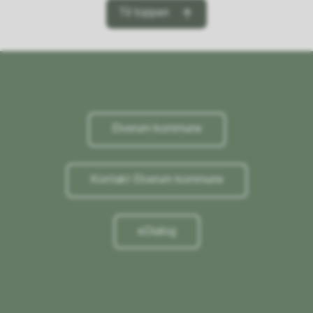
Til toppen
Elverum kommune
Kontakt Elverum kommune
eDialog