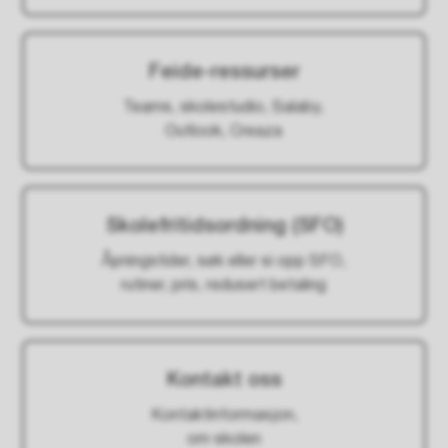
Feide-ressurser
Teams, skolestudio, Salaby,
Outlook, Creaza
Skolefritidsordning (SFO)
Åpningstider, søk eller si opp SFO,
rutiner, pris, redusert betaling
Kontakt oss
Kontaktinformasjon,
om skolen