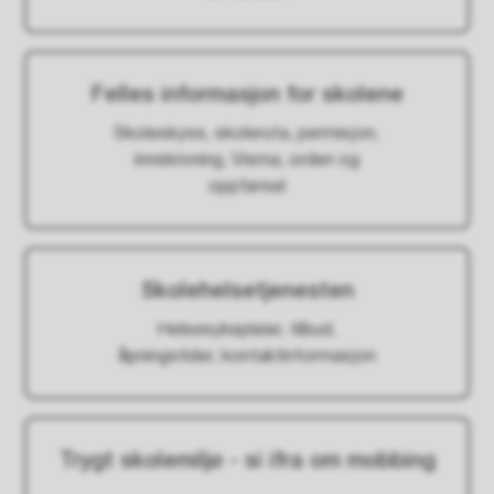
Felles informasjon for skolene
Skoleskyss, skoleruta, permisjon,
innskrivning, Visma, orden og
oppførsel
Skolehelsetjenesten
Helsesykepleier, tilbud,
åpningstider, kontaktinformasjon
Trygt skolemiljø - si ifra om mobbing