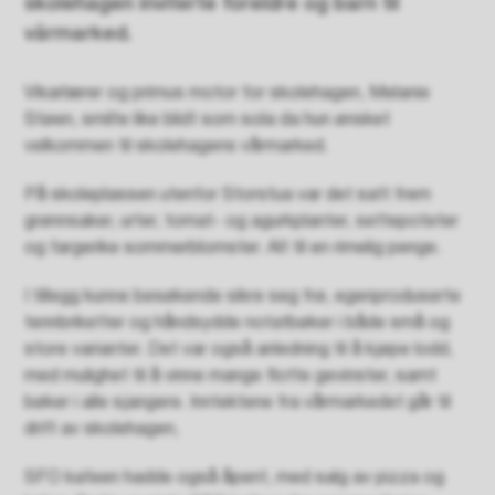
skolehagen inviterte foreldre og barn til
vårmarked.
Vikarlærer og primus motor for skolehagen, Melanie
Støen, smilte like blidt som sola da hun ønsket
velkommen til skolehagens vårmarked.
På skoleplassen utenfor Storstua var det satt frem
grønnsaker, urter, tomat- og agurkplanter, settepoteter
og fargerike sommerblomster. Alt til en rimelig penge.
I tillegg kunne besøkende sikre seg frø, egenproduserte
tennbriketter og håndsydde notatbøker i både små og
store varianter. Det var også anledning til å kjøpe lodd,
med mulighet til å vinne mange flotte gevinster, samt
bøker i alle sjangere. Inntektene fra vårmarkedet går til
drift av skolehagen,
SFO kafeen hadde også åpent, med salg av pizza og