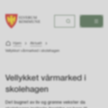
Søbakken skole
Du er her:
Hjem
Aktuelt
Vellykket vårmarked i skolehagen
Vellykket vårmarked i
skolehagen
Det bugnet av liv og grønne vekster da