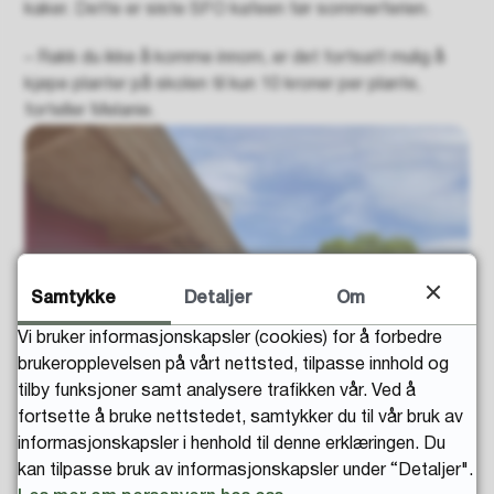
kaker. Dette er siste SFO kafeen før sommerferien.
– Rakk du ikke å komme innom, er det fortsatt mulig å
kjøpe planter på skolen til kun 10 kroner per plante,
forteller Melanie.
Samtykke
Detaljer
Om
Vi bruker informasjonskapsler (cookies) for å forbedre
brukeropplevelsen på vårt nettsted, tilpasse innhold og
tilby funksjoner samt analysere trafikken vår. Ved å
fortsette å bruke nettstedet, samtykker du til vår bruk av
informasjonskapsler i henhold til denne erklæringen. Du
kan tilpasse bruk av informasjonskapsler under “Detaljer".