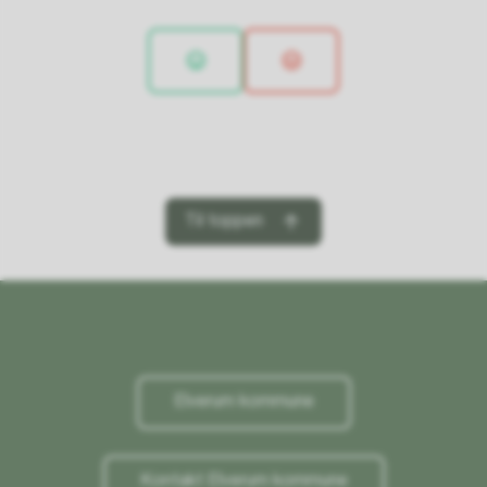
Til toppen
Elverum kommune
Kontakt Elverum kommune