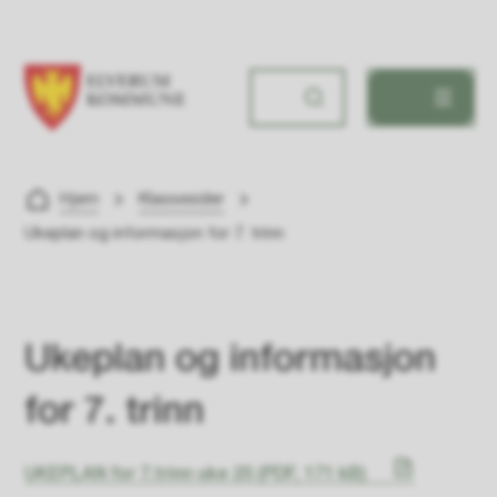
Frydenlund skole
Du er her:
Hjem
Klassesider
Ukeplan og informasjon for 7. trinn
Ukeplan og informasjon
for 7. trinn
UKEPLAN for 7.trinn uke 25
(PDF, 171 kB)