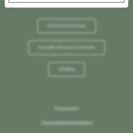
Elverum kommune
Kontakt Elverum kommune
eDialog
Personvern
Tilgjengelighetserklæring