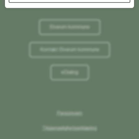
Elverum kommune
Kontakt Elverum kommune
eDialog
Personvern
Tilgjengelighetserklæring