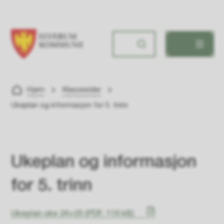
Frydenlund skole
Du er her:
Hjem
Klassesider
Ukeplan og informasjon for 5. trinn
Ukeplan og informasjon
for 5. trinn
Ukeplan uke 24+25
(PDF, 116 kB)