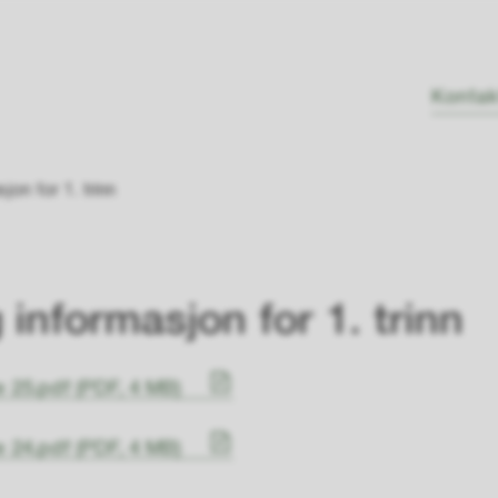
Kontak
on for 1. trinn
informasjon for 1. trinn
e 25.pdf
(PDF, 4 MB)
e 24.pdf
(PDF, 4 MB)