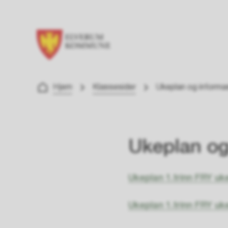
Frydenlund skole
Du er her:
Hjem
Klassesider
Ukeplan og informasj
Ukeplan og 
Ukeplan 1.trinn FRY uk
Ukeplan 1.trinn FRY uk