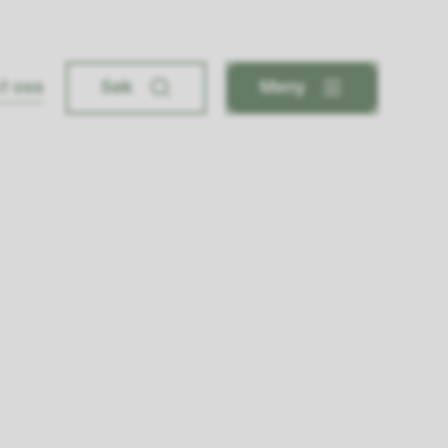
t oss
Søk
Meny