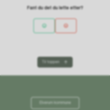
Fant du det du lette etter?
Til toppen
Elverum kommune