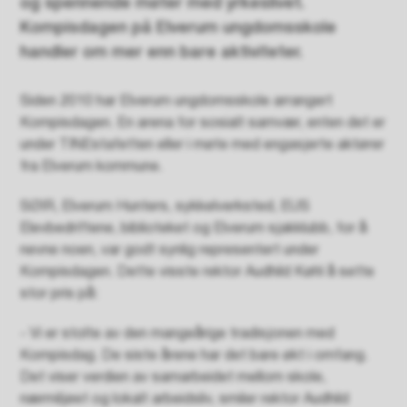
og spennende møter med yrkeslivet.
Kompisdagen på Elverum ungdomsskole
handler om mer enn bare aktiviteter.
Siden 2010 har Elverum ungdomsskole arrangert
Kompisdagen. En arena for sosialt samvær, enten det er
under TINEstafetten eller i møte med engasjerte aktører
fra Elverum kommune.
SØIR, Elverum Hunters, sykkelverksted, EUS
Elevbedriftene, biblioteket og Elverum sjakklubb, for å
nevne noen, var godt synlig representert under
Kompisdagen. Dette visste rektor Audhild Køhl å sette
stor pris på:
- Vi er stolte av den mangeårige tradisjonen med
Kompisdag. De siste årene har det bare økt i omfang.
Det viser verdien av samarbeidet mellom skole,
nærmiljøet og lokalt arbeidsliv, smiler rektor Audhild