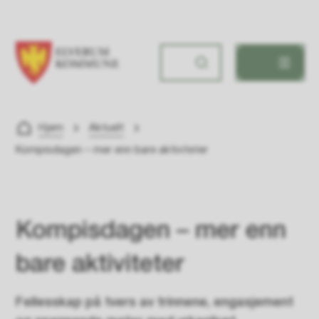
Elverum ungdomsskole
Du er her:
Hjem
Aktuelt
Kompisdagen – mer enn bare aktiviteter
Kompisdagen – mer enn
bare aktiviteter
Fellesskap på tvers av trinnene, engasjement