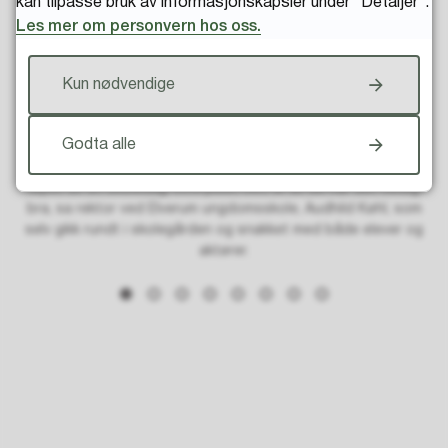
kan tilpasse bruk av informasjonskapsler under “Detaljer".
Les mer om personvern hos oss.
Kun nødvendige
Godta alle
– Jeg blir stolt da jeg ser hvor mange som er med og bidrar
rundt Kompisdagen. Tenk hvor mye elevene får oppleve i
løpet av én skoledag. Inntrykket mitt er at de har det veldig
bra, sa rektor ved Elverum ungdomsskole, Audhild Køhl, som
selv gikk rundt i skolegården og snakket med både elever og
aktører.