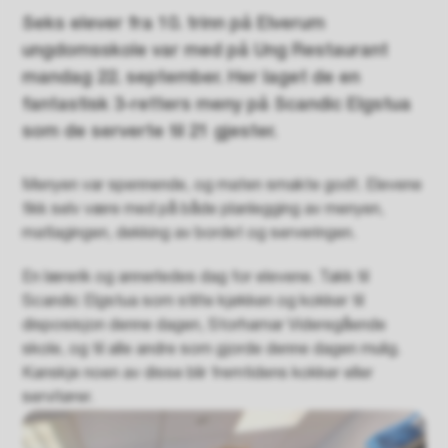
Seks elever fra 10. trinn på Elverum
ungdomsskole var med på Ung Restaurant
mandag 22. september. Her laget de en
fantastisk 3-retters meny på Scandic Elgstua
som de serverte til 21 gjester.
Menyen var spennende, og maten smakte godt. Elevene
fikk selv være med på både planlegging av menyen,
matlagingen, dekking av bordet og serveringen.
En lærerik og annerledes dag for elevene. Takk til
Scandic Elgstua som stilte kjøkken og kokker til
disposisjon denne dagen, Storhamar Videregående
skole, og til alle andre som gjorde denne dagen mulig.
Kanskje noen av disse blir fremtidens kokker eller
servitører.