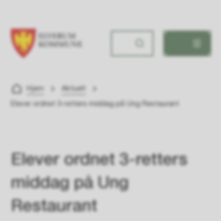
Elverum ungdomsskole
Du er her:
Hjem
Aktuelt
Elever ordnet 3-retters middag på Ung Restaurant
Elever ordnet 3-retters
middag på Ung
Restaurant