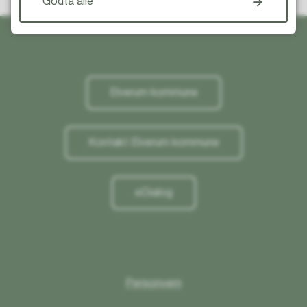
Godta alle
Elverum kommune
Kontakt Elverum kommune
eDialog
Personvern