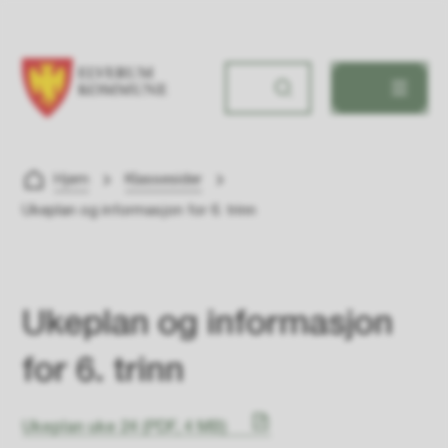
Ydalir skole
Du er her:
Hjem
Klassesider
Ukeplan og informasjon for 6. trinn
Ukeplan og informasjon
for 6. trinn
Ukeplan uke 24
(PDF, 4 MB)