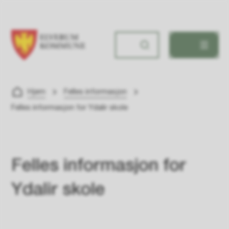
Ydalir skole
Du er her:
Hjem
Felles informasjon
Felles informasjon for Ydalir skole
Felles informasjon for
Ydalir skole