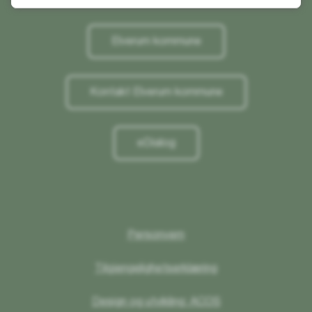
Elverum kommune
Kontakt Elverum kommune
eDialog
Personvern
Tilgjengelighetserklæring
Design og utvikling: ACOS