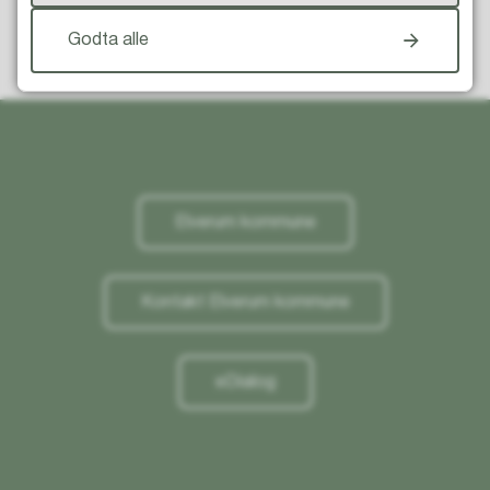
Godta alle
Til toppen
Elverum kommune
Kontakt Elverum kommune
eDialog