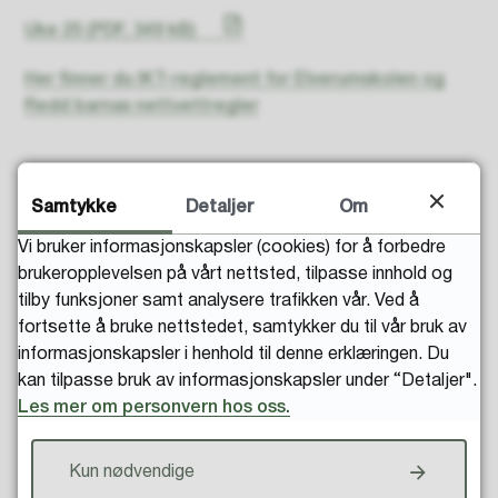
Uke 25
(PDF, 349 kB)
Her finner du IKT-reglement for Elverumskolen og
Redd barnas nettvettregler
Samtykke
Detaljer
Om
Vi bruker informasjonskapsler (cookies) for å forbedre
brukeropplevelsen på vårt nettsted, tilpasse innhold og
Fant du det du lette etter?
tilby funksjoner samt analysere trafikken vår. Ved å
fortsette å bruke nettstedet, samtykker du til vår bruk av
informasjonskapsler i henhold til denne erklæringen. Du
kan tilpasse bruk av informasjonskapsler under “Detaljer".
Les mer om personvern hos oss.
Kun nødvendige