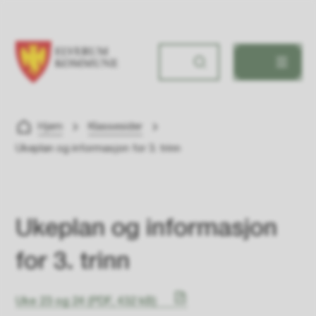
Søbakken skole
Du er her:
Hjem
Klassesider
Ukeplan og informasjon for 3. trinn
Ukeplan og informasjon
for 3. trinn
Uke 23 og 24
(PDF, 432 kB)