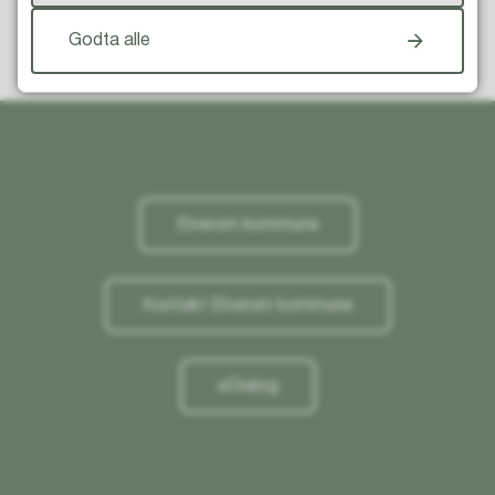
Godta alle
Til toppen
Elverum kommune
Kontakt Elverum kommune
eDialog