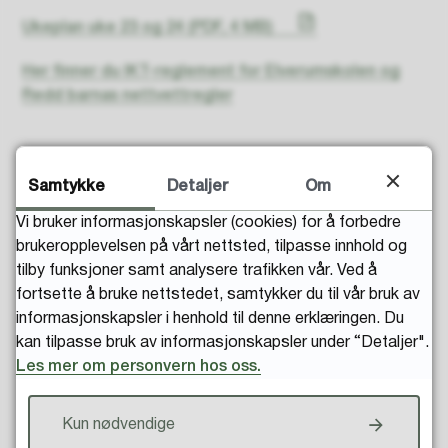
Ukeplan uke 23 og 24
(PDF, 4 MB)
Her finner du IKT-reglement for Elverumskolen og
Redd barnas nettvettregler
Samtykke
Detaljer
Om
Vi bruker informasjonskapsler (cookies) for å forbedre
brukeropplevelsen på vårt nettsted, tilpasse innhold og
Fant du det du lette etter?
tilby funksjoner samt analysere trafikken vår. Ved å
fortsette å bruke nettstedet, samtykker du til vår bruk av
informasjonskapsler i henhold til denne erklæringen. Du
kan tilpasse bruk av informasjonskapsler under “Detaljer".
Les mer om personvern hos oss.
Kun nødvendige