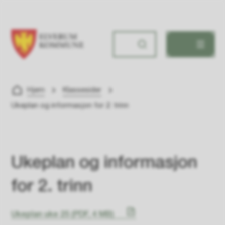
Søbakken skole
Du er her:
Hjem
Klassesider
Ukeplan og informasjon for 2. trinn
Ukeplan og informasjon
for 2. trinn
Ukeplan uke 25
(PDF, 4 MB)