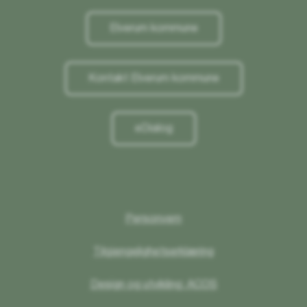
Elverum kommune
Kontakt Elverum kommune
eDialog
Personvern
Tilgjengelighetserklæring
Design og utvikling: ACOS