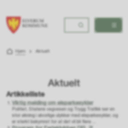
Hanstad skole
Du er her:
Hjem
Aktuelt
Aktuelt
Artikkelliste
Viktig melding om elsparkesykler
Politiet, Statens vegvesen og Trygg Trafikk ser en
stor økning i alvorlige ulykker med elsparkesykler, og
er sterkt bekymret for at det vil bli flere ...