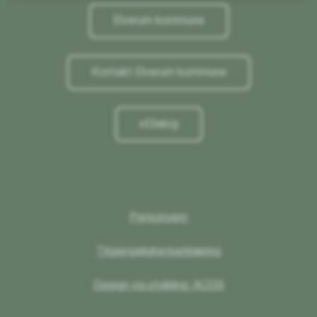
Elverum kommune
Kontakt Elverum kommune
eDialog
Personvern
Tilgjengelighetserklæring
Design og utvikling: ACOS