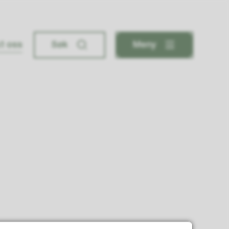
t oss
Søk
Meny