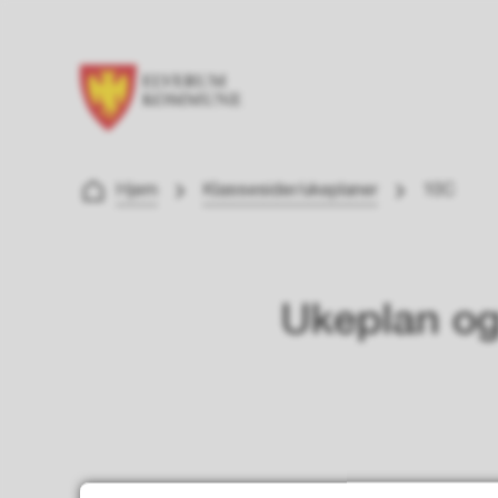
Elverum ungdomsskole
Du er her:
Hjem
Klassesider/ukeplaner
10C
Ukeplan og