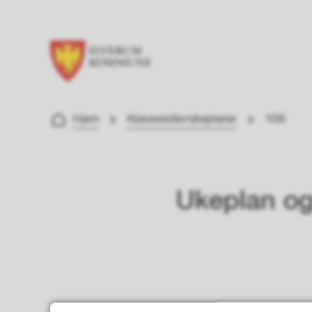
Elverum ungdomsskole
Du er her:
Hjem
Klassesider/ukeplaner
10B
Ukeplan og