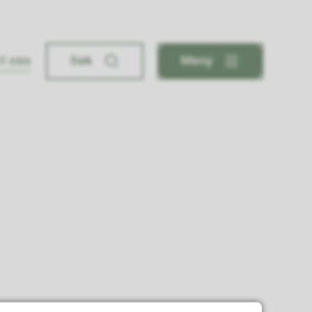
t oss
Søk
Meny